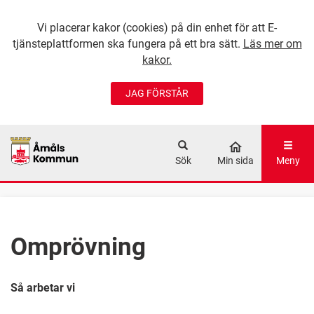
Vi placerar kakor (cookies) på din enhet för att E-
tjänsteplattformen ska fungera på ett bra sätt.
Läs mer om
kakor.
JAG FÖRSTÅR
GÅ DIREKT TILL
HUVUDINNEHÅLLET
Sök
Min sida
Meny
Omprövning
Så arbetar vi